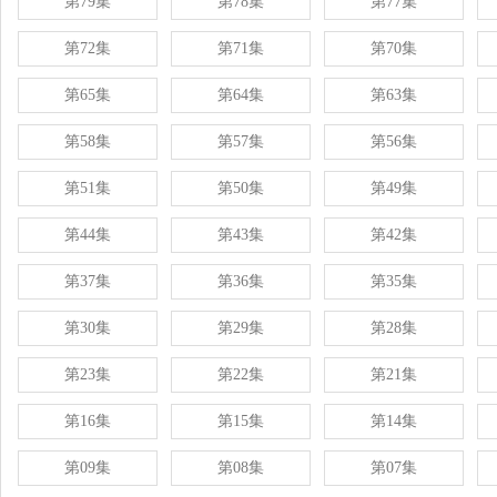
第79集
第78集
第77集
第72集
第71集
第70集
第65集
第64集
第63集
第58集
第57集
第56集
第51集
第50集
第49集
第44集
第43集
第42集
第37集
第36集
第35集
第30集
第29集
第28集
第23集
第22集
第21集
第16集
第15集
第14集
第09集
第08集
第07集