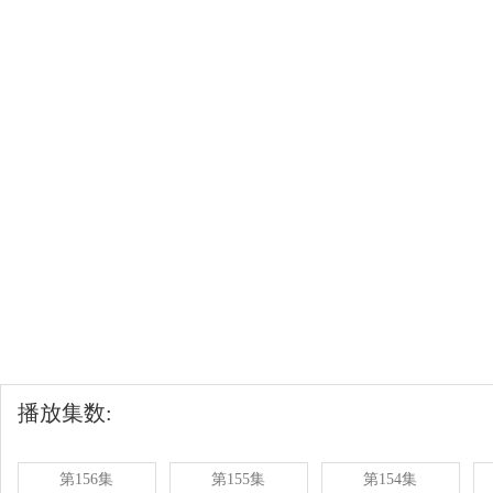
播放集数:
第156集
第155集
第154集