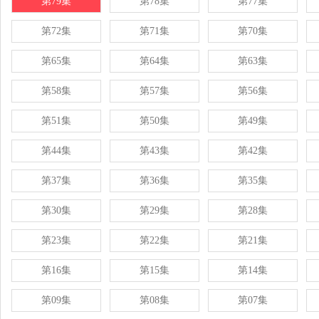
第79集
第78集
第77集
第72集
第71集
第70集
第65集
第64集
第63集
第58集
第57集
第56集
第51集
第50集
第49集
第44集
第43集
第42集
第37集
第36集
第35集
第30集
第29集
第28集
第23集
第22集
第21集
第16集
第15集
第14集
第09集
第08集
第07集