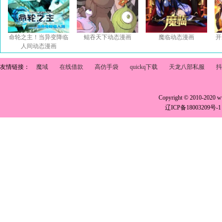
命轮之主！当异变降临
鲲吞天下动态漫画
魔临动态漫画
开
人间动态漫画
友情链接：
魔域
在线借款
高仿手袋
quickq下载
天龙八部私服
抖
Copyright © 2010-2020 
辽ICP备18003209号