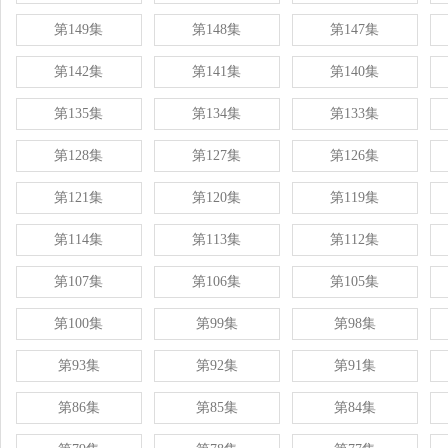
第149集
第148集
第147集
第142集
第141集
第140集
第135集
第134集
第133集
第128集
第127集
第126集
第121集
第120集
第119集
第114集
第113集
第112集
第107集
第106集
第105集
第100集
第99集
第98集
第93集
第92集
第91集
第86集
第85集
第84集