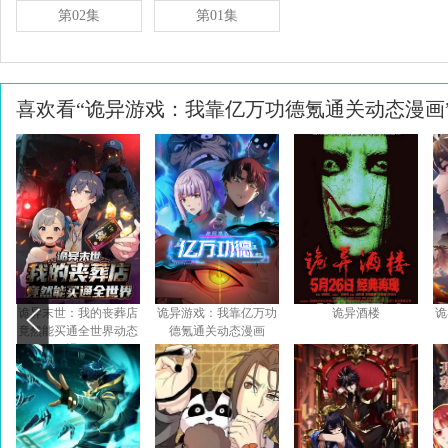
第02集
第01集
喜欢看“诡异游戏：我靠亿万功德氪通关动态漫画
诡异末世：我的丧葬店
诡异游戏：我靠亿万功
诡异酒楼
诡
竟然能买通全世界动态
德氪通关动态漫画
漫画