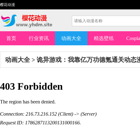
樱花动漫
首页
行业资讯
动画大全
精选壁纸
Cospl
动画大全
>
诡异游戏：我靠亿万功德氪通关动态