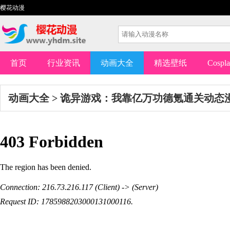
樱花动漫
首页
行业资讯
动画大全
精选壁纸
Cospl
动画大全
>
诡异游戏：我靠亿万功德氪通关动态