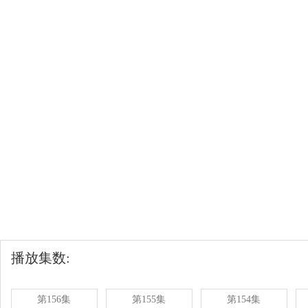
播放集数:
第156集
第155集
第154集