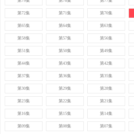
第79集
第78集
第77集
第72集
第71集
第70集
第65集
第64集
第63集
第58集
第57集
第56集
第51集
第50集
第49集
第44集
第43集
第42集
第37集
第36集
第35集
第30集
第29集
第28集
第23集
第22集
第21集
第16集
第15集
第14集
第09集
第08集
第07集