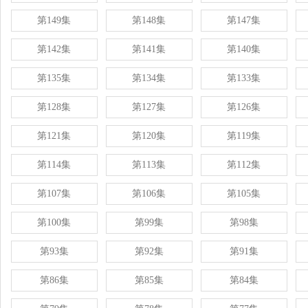
第149集
第148集
第147集
第142集
第141集
第140集
第135集
第134集
第133集
第128集
第127集
第126集
第121集
第120集
第119集
第114集
第113集
第112集
第107集
第106集
第105集
第100集
第99集
第98集
第93集
第92集
第91集
第86集
第85集
第84集