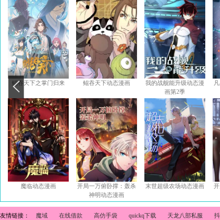
鲲吞天下之掌门归来
鲲吞天下动态漫画
我的战舰能升级动态漫
凡
画第2季
魔临动态漫画
开局一万俯卧撑：轰杀
末世超级农场动态漫画
开
神明动态漫画
友情链接：
魔域
在线借款
高仿手袋
quickq下载
天龙八部私服
抖