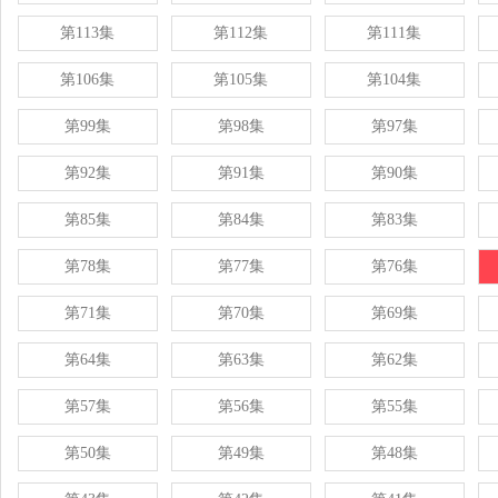
第113集
第112集
第111集
第106集
第105集
第104集
第99集
第98集
第97集
第92集
第91集
第90集
第85集
第84集
第83集
第78集
第77集
第76集
第71集
第70集
第69集
第64集
第63集
第62集
第57集
第56集
第55集
第50集
第49集
第48集