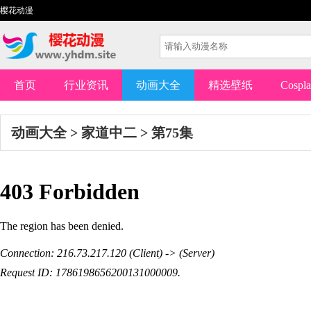
樱花动漫
首页
行业资讯
动画大全
精选壁纸
Cospl
动画大全
>
家道中二
>
第75集