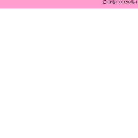
辽ICP备18003209号