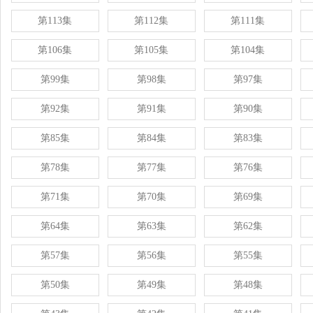
第113集
第112集
第111集
第106集
第105集
第104集
第99集
第98集
第97集
第92集
第91集
第90集
第85集
第84集
第83集
第78集
第77集
第76集
第71集
第70集
第69集
第64集
第63集
第62集
第57集
第56集
第55集
第50集
第49集
第48集