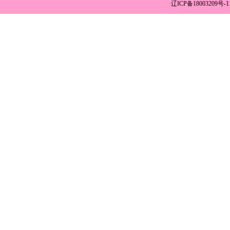
辽ICP备18003209号