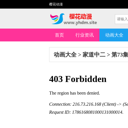
樱花动漫
首页
行业资讯
动画大全
动画大全
>
家道中二
>
第73