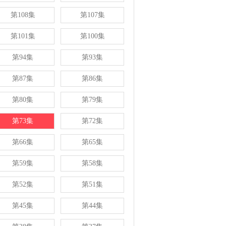
第108集
第107集
第101集
第100集
第94集
第93集
第87集
第86集
第80集
第79集
第73集
第72集
第66集
第65集
第59集
第58集
第52集
第51集
第45集
第44集