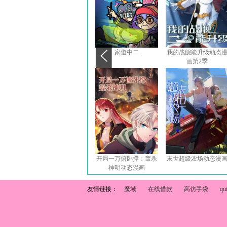
家道中二
我的战舰能升级动态
画第2季
开局一万俯卧撑：轰杀
末世超级农场动态漫
神明动态漫画
友情链接：
魔域
在线借款
高仿手袋
qu