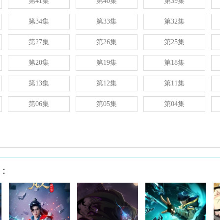
第41集
第40集
第39集
第34集
第33集
第32集
第27集
第26集
第25集
第20集
第19集
第18集
第13集
第12集
第11集
第06集
第05集
第04集
：