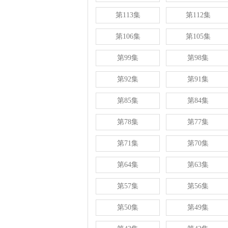
第113集
第112集
第106集
第105集
第99集
第98集
第92集
第91集
第85集
第84集
第78集
第77集
第71集
第70集
第64集
第63集
第57集
第56集
第50集
第49集