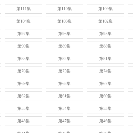
第111集
第110集
第109集
第104集
第103集
第102集
第97集
第96集
第95集
第90集
第89集
第88集
第83集
第82集
第81集
第76集
第75集
第74集
第69集
第68集
第67集
第62集
第61集
第60集
第55集
第54集
第53集
第48集
第47集
第46集