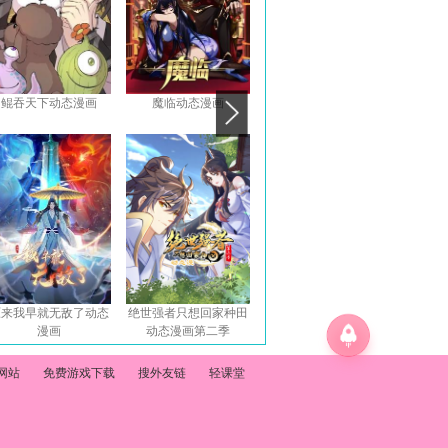
鲲吞天下动态漫画
魔临动态漫画
系统逼我做反派动态漫
诡异游戏
画第一季
德氪通
原来我早就无敌了动态
绝世强者只想回家种田
我气哭了百万修炼者·动
漫画
动态漫画第二季
态漫画
y网站
免费游戏下载
搜外友链
轻课堂