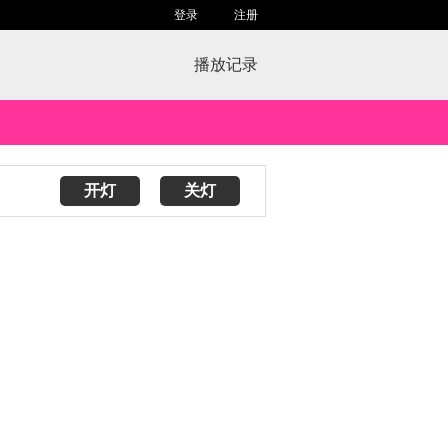
登录
注册
播放记录
开灯
关灯