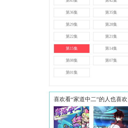
第43集
第42集
第36集
第35集
第29集
第28集
第22集
第21集
第15集
第14集
第08集
第07集
第01集
喜欢看“家道中二”的人也喜欢