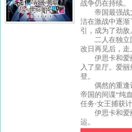
战争仍在持续。
帝国最强战力伊
洁在激战中逐渐
引，成为了劲敌
二人在独立国
改日再见后，走
伊思卡和爱丽
入了皇厅。爱丽
登。
偶然的重逢让
帝国的间谍“纯
任务·女王捕获
伊思卡和爱丽
运。