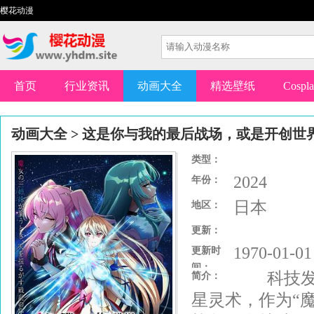
樱花动漫
首页
行业资讯
动画大全
精选壁纸
Cospl
动画大全
>
这是你与我的最后战场，或是开创世
类型：
2024
年份：
日本
地区：
更新：
1970-01-01
更新时
间：
科技发达
简介：
星灵术，作为“