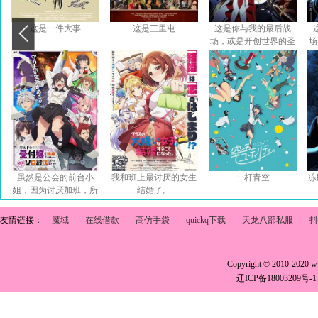
这是一件大事
这是三里屯
这是你与我的最后战
场，或是开创世界的圣
场
战
虽然是公会的前台小
我和班上最讨厌的女生
一杆青空
冻
姐，因为讨厌加班，所
结婚了。
以打算自己讨伐boss
友情链接：
魔域
在线借款
高仿手袋
quickq下载
天龙八部私服
抖
Copyright © 2010-2020 
辽ICP备18003209号